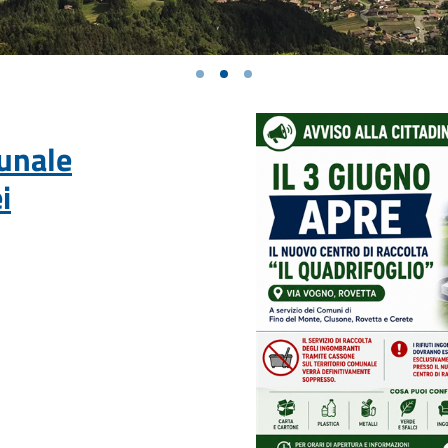
unale
i