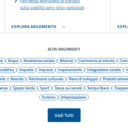
Permesso giornaliero di transito
sulla viabilità agro-silvo-pastorale
ESPLORA ARGOMENTO
ESP
ALTRI ARGOMENTI
ne
Acqua
Assistenza sociale
Bilancio
Commercio al minuto
Comu
 pubblica
Imposte
Imprese
Inquinamento
Integrazione sociale
I
rte
Nascita
Patrimonio culturale
Piano di sviluppo
Prodotti alime
genze
Spazio Verde
Sport
Tassa sui servizi
Tempo libero
Traspar
Turismo
Urbanizzazione
Vedi Tutti