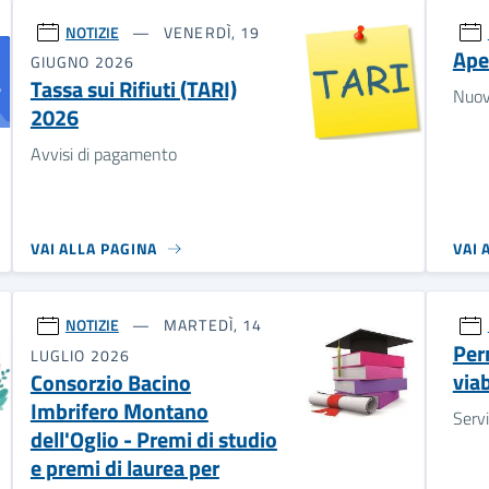
NOTIZIE
VENERDÌ, 19
Ape
GIUGNO 2026
Tassa sui Rifiuti (TARI)
Nuovi
2026
Avvisi di pagamento
VAI ALLA PAGINA
VAI 
NOTIZIE
MARTEDÌ, 14
Per
LUGLIO 2026
viab
Consorzio Bacino
Imbrifero Montano
Servi
dell'Oglio - Premi di studio
e premi di laurea per