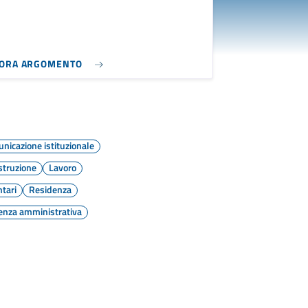
LORA ARGOMENTO
nicazione istituzionale
struzione
Lavoro
ntari
Residenza
enza amministrativa