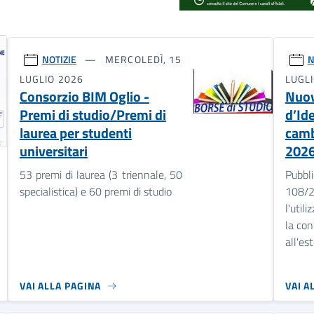
NOTIZIE
MERCOLEDÌ, 15
N
LUGLIO 2026
LUGL
Consorzio BIM Oglio -
Nuov
Premi di studio/Premi di
d’Id
laurea per studenti
camb
universitari
202
53 premi di laurea (3 triennale, 50
Pubbli
specialistica) e 60 premi di studio
108/2
l'util
la con
all'est
VAI ALLA PAGINA
VAI A