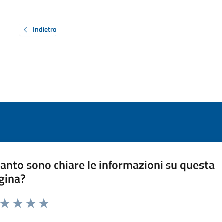
Indietro
anto sono chiare le informazioni su questa
gina?
a da 1 a 5 stelle la pagina
ta 1 stelle su 5
Valuta 2 stelle su 5
Valuta 3 stelle su 5
Valuta 4 stelle su 5
Valuta 5 stelle su 5