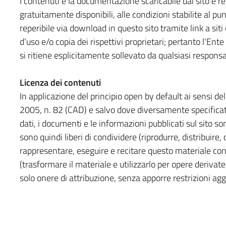
I contenuti e la documentazione scaricabile dal sito e 
gratuitamente disponibili, alle condizioni stabilite al p
reperibile via download in questo sito tramite link a siti
d’uso e/o copia dei rispettivi proprietari; pertanto l'Ente i
si ritiene esplicitamente sollevato da qualsiasi responsab
Licenza dei contenuti
In applicazione del principio open by default ai sensi del
2005, n. 82 (CAD) e salvo dove diversamente specificato 
dati, i documenti e le informazioni pubblicati sul sito so
sono quindi liberi di condividere (riprodurre, distribuire
rappresentare, eseguire e recitare questo materiale co
(trasformare il materiale e utilizzarlo per opere derivat
solo onere di attribuzione, senza apporre restrizioni agg