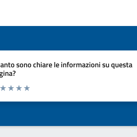
anto sono chiare le informazioni su questa
gina?
a da 1 a 5 stelle la pagina
ta 1 stelle su 5
Valuta 2 stelle su 5
Valuta 3 stelle su 5
Valuta 4 stelle su 5
Valuta 5 stelle su 5