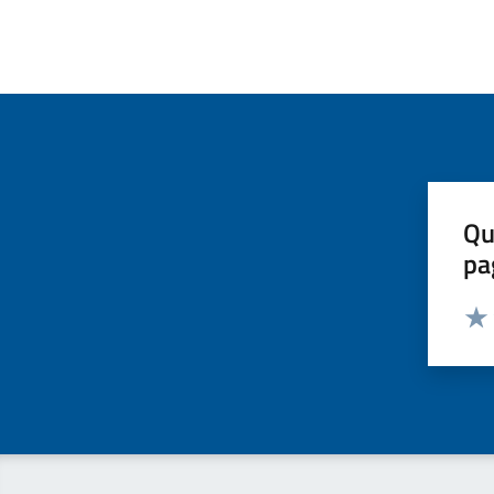
Qu
pa
Valut
Valu