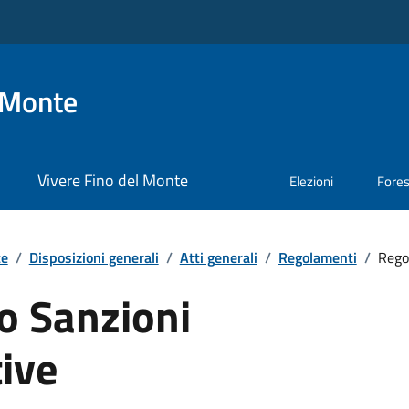
 Monte
Vivere Fino del Monte
Elezioni
Fore
te
/
Disposizioni generali
/
Atti generali
/
Regolamenti
/
Rego
 Sanzioni
ive