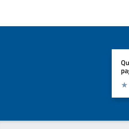
Qu
pa
Valut
Valu