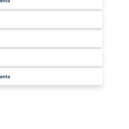
mento
mento