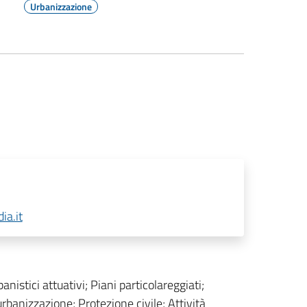
Urbanizzazione
ia.it
banistici attuativi; Piani particolareggiati;
 urbanizzazione; Protezione civile; Attività