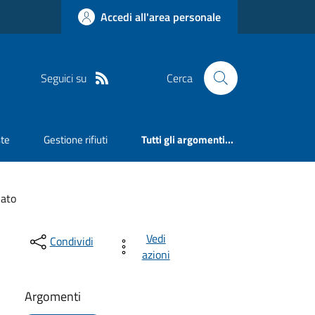
Accedi all'area personale
Seguici su
Cerca
ste
Gestione rifiuti
Tutti gli argomenti...
iato
Vedi
Condividi
azioni
Argomenti