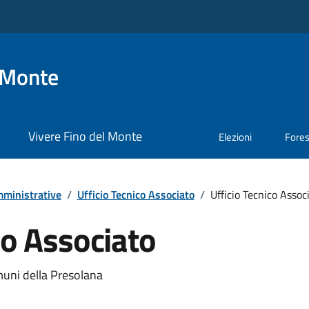
 Monte
Vivere Fino del Monte
Elezioni
Fore
ministrative
/
Ufficio Tecnico Associato
/
Ufficio Tecnico Assoc
co Associato
muni della Presolana