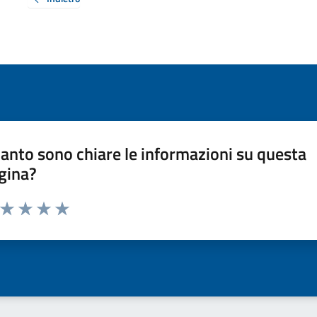
anto sono chiare le informazioni su questa
gina?
a da 1 a 5 stelle la pagina
ta 1 stelle su 5
Valuta 2 stelle su 5
Valuta 3 stelle su 5
Valuta 4 stelle su 5
Valuta 5 stelle su 5