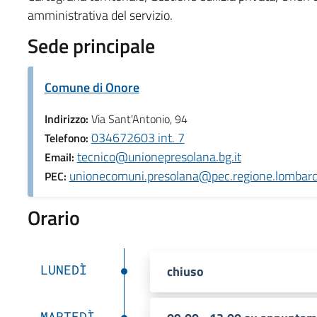
amministrativa del servizio.
Sede principale
Comune di Onore
Indirizzo:
Via Sant'Antonio, 94
034672603 int. 7
Telefono:
tecnico@unionepresolana.bg.it
Email:
unionecomuni.presolana@pec.regione.lombardi
PEC:
Orario
LUNEDÌ
chiuso
MARTEDÌ