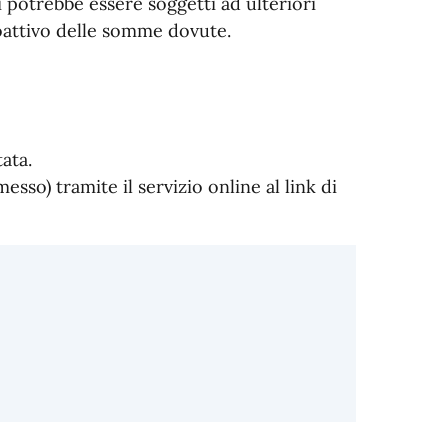
 potrebbe essere soggetti ad ulteriori
oattivo delle somme dovute.
ata.
sso) tramite il servizio online al link di