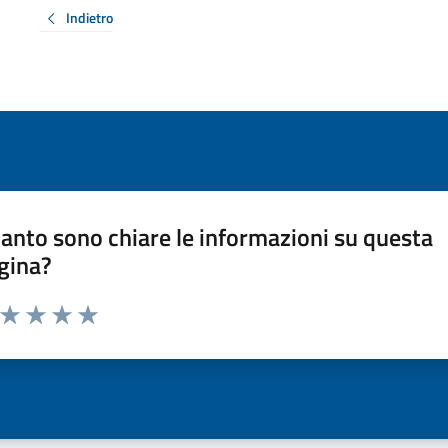
Indietro
anto sono chiare le informazioni su questa
gina?
a da 1 a 5 stelle la pagina
ta 1 stelle su 5
Valuta 2 stelle su 5
Valuta 3 stelle su 5
Valuta 4 stelle su 5
Valuta 5 stelle su 5