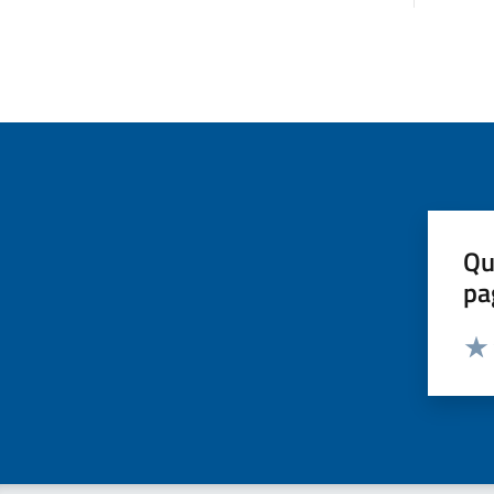
Qu
pa
Valut
Valu