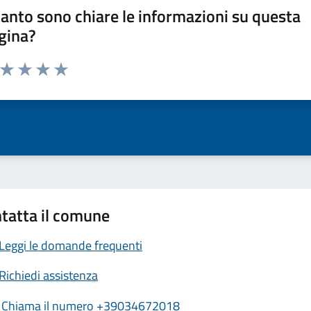
anto sono chiare le informazioni su questa
gina?
a da 1 a 5 stelle la pagina
ta 1 stelle su 5
Valuta 2 stelle su 5
Valuta 3 stelle su 5
Valuta 4 stelle su 5
Valuta 5 stelle su 5
tatta il comune
Leggi le domande frequenti
Richiedi assistenza
Chiama il numero +39034672018