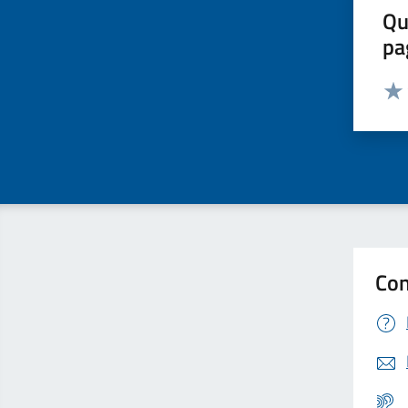
Qu
pa
Valut
Valu
Con