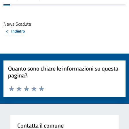
News Scaduta
Indietro
Quanto sono chiare le informazioni su questa
pagina?
Valuta da 1 a 5 stelle la pagina
Valuta 1 stelle su 5
Valuta 2 stelle su 5
Valuta 3 stelle su 5
Valuta 4 stelle su 5
Valuta 5 stelle su 5
Contatta il comune