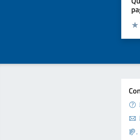
Qu
pa
Valut
Valu
Con