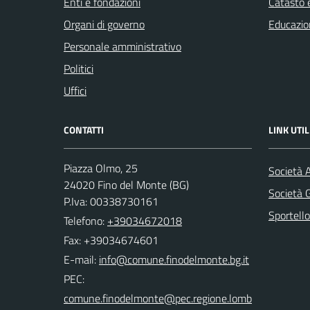
Enti e fondazioni
Catasto e
Organi di governo
Educazio
Personale amministrativo
Politici
Uffici
CONTATTI
LINK UTIL
Piazza Olmo, 25
Società 
24020 Fino del Monte (BG)
Società
P.Iva: 00338730161
Sportello
Telefono:
+39034672018
Fax: +39034674601
E-mail:
PEC: