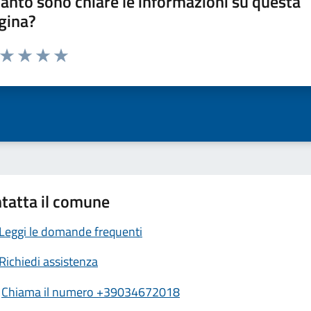
anto sono chiare le informazioni su questa
gina?
a da 1 a 5 stelle la pagina
ta 1 stelle su 5
Valuta 2 stelle su 5
Valuta 3 stelle su 5
Valuta 4 stelle su 5
Valuta 5 stelle su 5
tatta il comune
Leggi le domande frequenti
Richiedi assistenza
Chiama il numero +39034672018